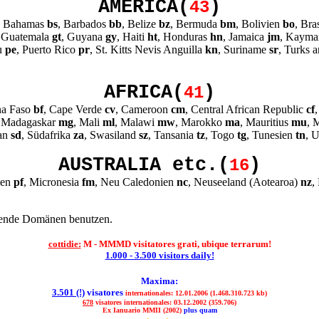
AMERICA(
)
43
, Bahamas
bs
, Barbados
bb
, Belize
bz
, Bermuda
bm
, Bolivien
bo
, Bra
, Guatemala
gt
, Guyana
gy
, Haiti
ht
, Honduras
hn
, Jamaica
jm
, Kayma
ru
pe
, Puerto Rico
pr
, St. Kitts Nevis Anguilla
kn
, Suriname
sr
, Turks 
AFRICA(
)
41
na Faso
bf
, Cape Verde
cv
, Cameroon
cm
, Central African Republic
cf
, Madagaskar
mg
, Mali
ml
, Malawi
mw
, Marokko
ma
, Mauritius
mu
, 
dan
sd
, Südafrika
za
, Swasiland
sz
, Tansania
tz
, Togo
tg
, Tunesien
tn
, 
AUSTRALIA etc.(
)
16
ien
pf
, Micronesia
fm
, Neu Caledonien
nc
, Neuseeland (Aotearoa)
nz
,
nende Domänen benutzen.
cottidie:
M - MMMD visitatores grati, ubique terrarum!
1.000 - 3.500 visitors daily!
Maxima:
3.501 (!)
visatores
internationales: 12.01.2006 (1.468.310.723 kb)
678
visatores internationales: 03.12.2002 (359.706)
Ex Ianuario MMII (2002)
plus quam