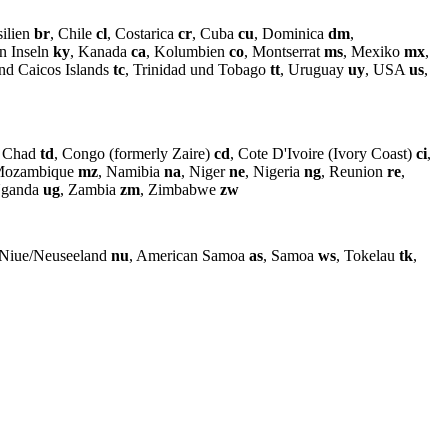
silien
br
, Chile
cl
, Costarica
cr
, Cuba
cu
, Dominica
dm
,
n Inseln
ky
, Kanada
ca
, Kolumbien
co
, Montserrat
ms
, Mexiko
mx
,
and Caicos Islands
tc
, Trinidad und Tobago
tt
, Uruguay
uy
, USA
us
,
, Chad
td
, Congo (formerly Zaire)
cd
, Cote D'Ivoire (Ivory Coast)
ci
,
Mozambique
mz
, Namibia
na
, Niger
ne
, Nigeria
ng
, Reunion
re
,
Uganda
ug
, Zambia
zm
, Zimbabwe
zw
 Niue/Neuseeland
nu
, American Samoa
as
, Samoa
ws
, Tokelau
tk
,