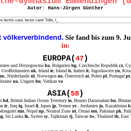
the-Gymnasium Emmendingen (G
Autor: Hans-Jürgen Günther
t völkerverbindend.
Sie fand bis zum 9. J
in:
EUROPA(
)
47
osnien und Herzegowina
ba
, Bulgarien
bg
, Czechische Republik
cz
, C
, Großbritannien
uk
, Irland
ie
, Island
is
, Italien
it
, Jugoslawien
yu
, Kro
mc
, Niederlande
nl
, Norwegen
no
, Österreich
at
, Polen
pl
, Portugal
pt
Ukraine
ua
, Ungarn
hu
, Vatikan
va
ASIA(
)
58
sh
bd
, British Indian Ocean Terretory
io
, Brunei Darussalam
bn
, Bhuta
ran
ir
, Iraq
iq
, Israel
il
, Japan
jp
, Yemen
ye
, Jordanien
jo
, Kazakhstan
k
 Mongolei
mn
, Nepal
np
, Neutral Zone
nt
, Oman
om
, Pakistan
pk
, Pal
sg
, Sri Lanka
lk
, Syrien
sy
, Tajikistan
tj
, Taiwan
tw
, Thailand
th
, East