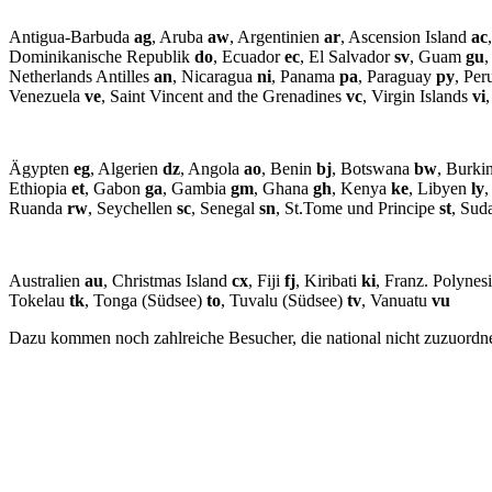
Antigua-Barbuda
ag
, Aruba
aw
, Argentinien
ar
, Ascension Island
ac
Dominikanische Republik
do
, Ecuador
ec
, El Salvador
sv
, Guam
gu
Netherlands Antilles
an
, Nicaragua
ni
, Panama
pa
, Paraguay
py
, Pe
Venezuela
ve
, Saint Vincent and the Grenadines
vc
, Virgin Islands
vi
,
Ägypten
eg
, Algerien
dz
, Angola
ao
, Benin
bj
, Botswana
bw
, Burki
Ethiopia
et
, Gabon
ga
, Gambia
gm
, Ghana
gh
, Kenya
ke
, Libyen
ly
Ruanda
rw
, Seychellen
sc
, Senegal
sn
, St.Tome und Principe
st
, Su
Australien
au
, Christmas Island
cx
, Fiji
fj
, Kiribati
ki
, Franz. Polynes
Tokelau
tk
, Tonga (Südsee)
to
, Tuvalu (Südsee)
tv
, Vanuatu
vu
Dazu kommen noch zahlreiche Besucher, die national nicht zuzuord