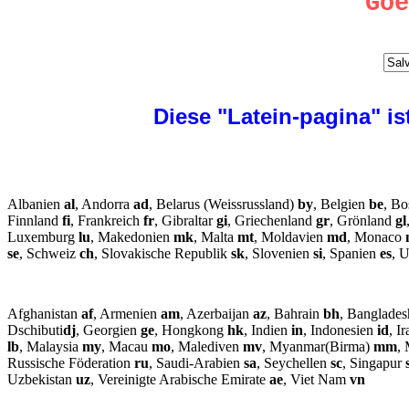
Goe
Diese "Latein-pagina" is
Albanien
al
, Andorra
ad
, Belarus (Weissrussland)
by
, Belgien
be
, B
Finnland
fi
, Frankreich
fr
, Gibraltar
gi
, Griechenland
gr
, Grönland
gl
Luxemburg
lu
, Makedonien
mk
, Malta
mt
, Moldavien
md
, Monaco
se
, Schweiz
ch
, Slovakische Republik
sk
, Slovenien
si
, Spanien
es
, 
Afghanistan
af
, Armenien
am
, Azerbaijan
az
, Bahrain
bh
, Banglade
Dschibuti
dj
, Georgien
ge
, Hongkong
hk
, Indien
in
, Indonesien
id
, I
lb
, Malaysia
my
, Macau
mo
, Malediven
mv
, Myanmar(Birma)
mm
,
Russische Föderation
ru
, Saudi-Arabien
sa
, Seychellen
sc
, Singapur
Uzbekistan
uz
, Vereinigte Arabische Emirate
ae
, Viet Nam
vn