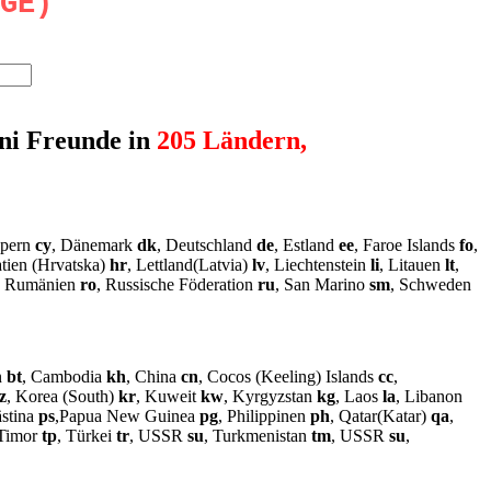
GE)
uni Freunde in
205
Ländern,
ypern
cy
, Dänemark
dk
, Deutschland
de
, Estland
ee
, Faroe Islands
fo
,
atien (Hrvatska)
hr
, Lettland(Latvia)
lv
, Liechtenstein
li
, Litauen
lt
,
, Rumänien
ro
, Russische Föderation
ru
, San Marino
sm
, Schweden
n
bt
, Cambodia
kh
, China
cn
, Cocos (Keeling) Islands
cc
,
z
, Korea (South)
kr
, Kuweit
kw
, Kyrgyzstan
kg
, Laos
la
, Libanon
ästina
ps
,Papua New Guinea
pg
, Philippinen
ph
, Qatar(Katar)
qa
,
 Timor
tp
, Türkei
tr
, USSR
su
, Turkmenistan
tm
, USSR
su
,